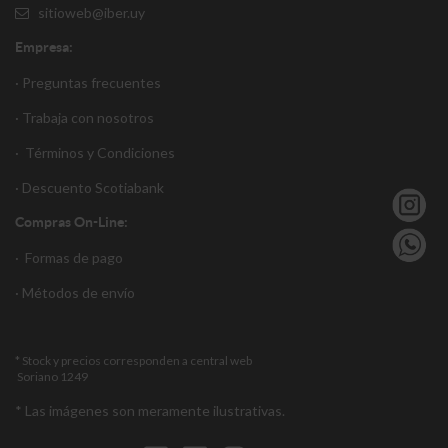
sitioweb@iber.uy
Empresa:
· Preguntas frecuentes
· Trabaja con nosotros
·
Términos y Condiciones
·
Descuento S
cotiabank
Compras On-Line:
·
Formas de pago
·
Métodos de envío
* Stock y precios corresponden a central web
Soriano 1249
* Las imágenes son meramente ilustrativas.