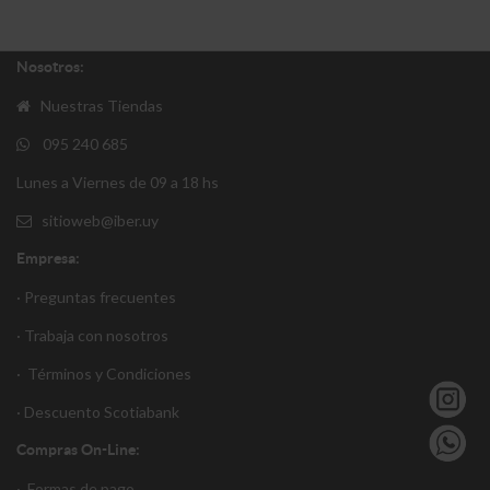
Nosotros:
Nuestras Tiendas
095 240 685
Lunes a Viernes de 09 a 18 hs
sitioweb@iber.uy
Empresa:
· Preguntas frecuentes
· Trabaja con nosotros
·
Términos y Condiciones
·
Descuento S
cotiabank
Compras On-Line:
·
Formas de pago