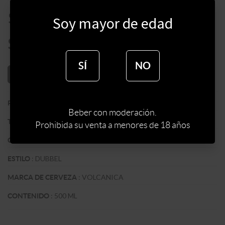
$
155
Soy mayor de edad
$
132
SÍ
NO
AÑADIR AL CARRITO
:
URUGUAY
PAIS
Beber con moderación.
:
ARTESANAL
TIPO DE CERVEZA
Prohibida su venta a menores de 18 años
:
ROJA
COLOR
:
DUBBEL
ESTILO
:
VOLCANICA
MARCA DE CERVEZA
:
500 ML
CONTENIDO