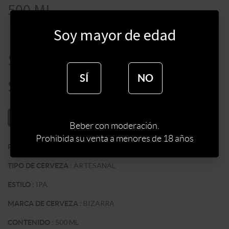
500 ML
Soy mayor de edad
$
185
SÍ
NO
$
157
AÑADIR AL CARRITO
Beber con moderación.
Prohibida su venta a menores de 18 años
:
URUGUAY
PAIS
:
ARTESANAL
TIPO DE CERVEZA
:
IPA
ESTILO
:
BIZARRA
MARCA DE CERVEZA
:
500 ML
CONTENIDO