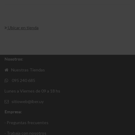
Ubicar en tienda
Nosotros:
Nuestras Tiendas
095 240 685
Lunes a Viernes de 09 a 18 hs
sitioweb@iber.uy
Empresa:
· Preguntas frecuentes
· Trabaja con nosotros