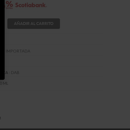
AÑADIR AL CARRITO
A
:
IMPORTADA
ZA
:
DAB
VEZA
0 ML
a