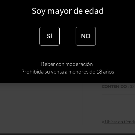
$
63
Soy mayor de edad
SÍ
NO
:
ALEMANI
PAIS
TIPO DE CERVE
Beber con moderación.
:
RUBIA
COLOR
Prohibida su venta a menores de 18 años
MARCA DE CER
:
33
CONTENIDO
Ubicar en tiend