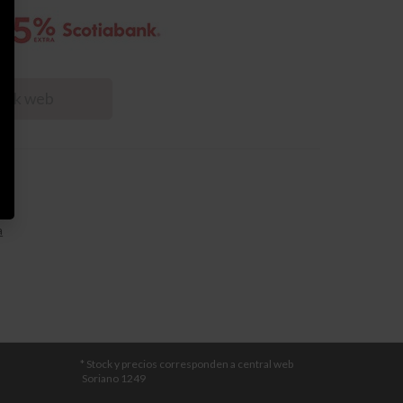
tock web
a
* Stock y precios corresponden a central web
Soriano 1249