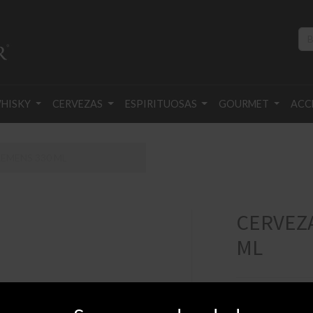
HISKY
CERVEZAS
ESPIRITUOSAS
GOURMET
ACC
EMENS 330 ML
CERVEZA
ML
$
380