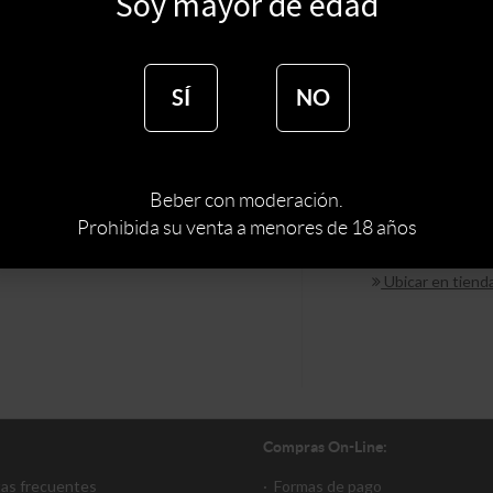
Soy mayor de edad
$
323
SÍ
NO
Sin s
Beber con moderación.
Prohibida su venta a menores de 18 años
Ubicar en tiend
Compras On-Line:
tas frecuentes
·
Formas de pago