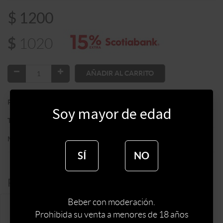
$
1200
$
1020
AÑADIR AL CARRITO
:
ITALIA
PAIS
Soy mayor de edad
:
LICOR
TIPO DE ESPIRITUOSA
:
BOTTEGA
MARCA DE ESPIRITUOSA
SÍ
NO
Productos alternativos:
Beber con moderación.
Prohibida su venta a menores de 18 años