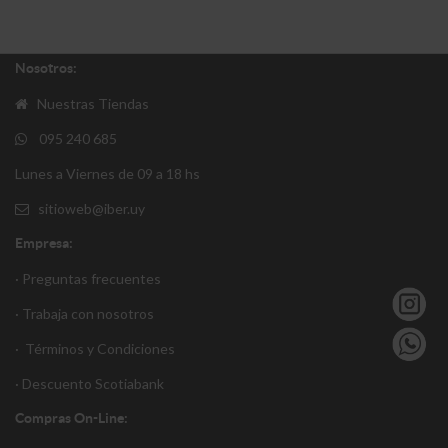
Nosotros:
Nuestras Tiendas
095 240 685
Lunes a Viernes de 09 a 18 hs
sitioweb@iber.uy
Empresa:
· Preguntas frecuentes
· Trabaja con nosotros
·
Términos y Condiciones
·
Descuento S
cotiabank
Compras On-Line: