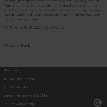
premium, filet mignon, carré de cordero y cortes de larga cocción.
También armoniza con platos de gran profundidad como hongos
silvestres, trufa negra, risottos intensos, pastas con ragú de larga
cocción y quesos de gran maduración como Parmigiano Reggiano,
Comté o Pecorino añejo.
POTENCIAL DE GUARDA: 25 a 40 años.
Ubicar en tienda
Nosotros:
Nuestras Tiendas
095 240 685
Lunes a Viernes de 09 a 18 hs
sitioweb@iber.uy