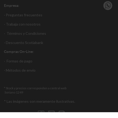
Empresa:
· Preguntas frecuentes
· Trabaja con nosotros
·
Términos y Condiciones
·
Descuento S
cotiabank
Compras On-Line:
·
Formas de pago
·
Métodos de envío
* Stock y precios corresponden a central web
Soriano 1249
* Las imágenes son meramente ilustrativas.
Encuéntranos en: