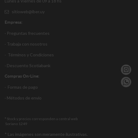
Lunes a Viernes de 09 a 18 hs
sitioweb@iber.uy
Empresa:
· Preguntas frecuentes
· Trabaja con nosotros
·
Términos y Condiciones
·
Descuento S
cotiabank
Compras On-Line:
·
Formas de pago
·
Métodos de envío
* Stock y precios corresponden a central web
Soriano 1249
* Las imágenes son meramente ilustrativas.