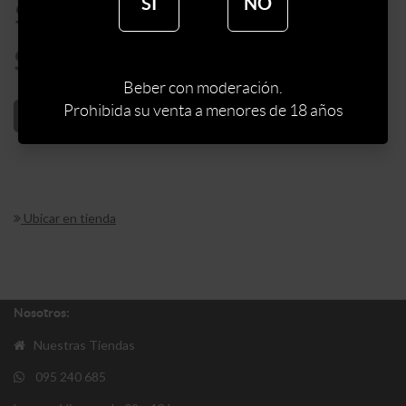
SÍ
NO
$
275
$
234
Beber con moderación.
Prohibida su venta a menores de 18 años
AÑADIR AL CARRITO
Ubicar en tienda
Nosotros:
Nuestras Tiendas
095 240 685