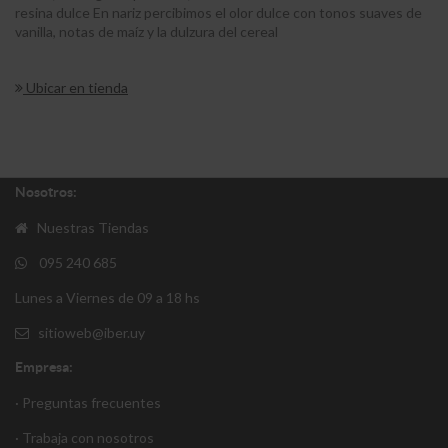
resina dulce En nariz percibimos el olor dulce con tonos suaves de
vanilla, notas de maíz y la dulzura del cereal
Ubicar en tienda
Nosotros:
Nuestras Tiendas
095 240 685
Lunes a Viernes de 09 a 18 hs
sitioweb@iber.uy
Empresa:
· Preguntas frecuentes
· Trabaja con nosotros