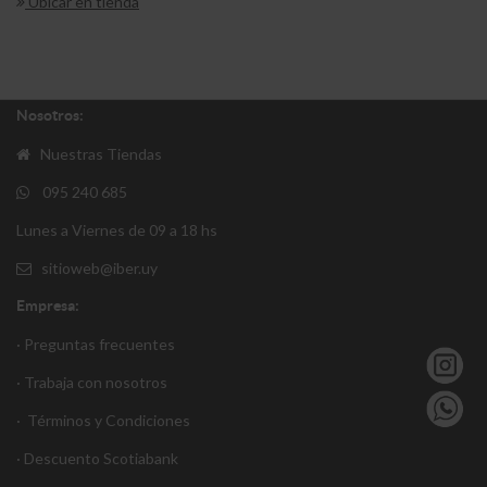
Ubicar en tienda
Nosotros:
Nuestras Tiendas
095 240 685
Lunes a Viernes de 09 a 18 hs
sitioweb@iber.uy
Empresa:
· Preguntas frecuentes
· Trabaja con nosotros
·
Términos y Condiciones
·
Descuento S
cotiabank