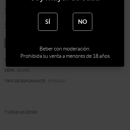
$
279
SÍ
NO
$
237
AÑADIR AL CARRITO
Beber con moderación.
Prohibida su venta a menores de 18 años
:
BODEGA CHANDON
BODEGA
:
BLEND
CEPA
:
ROSADO
TIPO DE ESPUMANTE
Ubicar en tienda