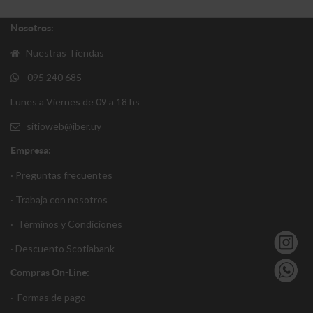
Nosotros:
Nuestras Tiendas
095 240 685
Lunes a Viernes de 09 a 18 hs
sitioweb@iber.uy
Empresa:
· Preguntas frecuentes
· Trabaja con nosotros
·
Términos y Condiciones
·
Descuento S
cotiabank
Compras On-Line:
·
Formas de pago