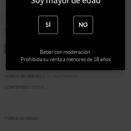
$
105
SÍ
NO
$
89
AÑADIR AL CARRITO
Beber con moderación.
Prohibida su venta a menores de 18 años
:
SIN ALCOHOL
TIPO DE CERVEZA
:
CLAUSTHALER
MARCA DE CERVEZA
:
330 ML
CONTENIDO
Ubicar en tienda