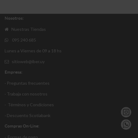
Nosotros:
Nuestras Tiendas
095 240 685
Lunes a Viernes de 09 a 18 hs
sitioweb@iber.uy
Empresa:
· Preguntas frecuentes
· Trabaja con nosotros
·
Términos y Condiciones
·
Descuento S
cotiabank
Compras On-Line:
·
Formas de pago