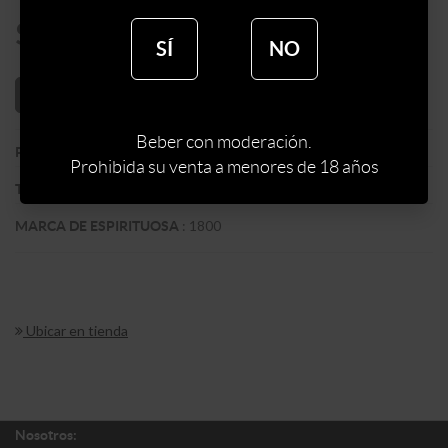
$
1870
SÍ
NO
AÑADIR AL CARRITO
Beber con moderación.
:
MEXICO
PAIS
Prohibida su venta a menores de 18 años
:
TEQUILA
TIPO DE ESPIRITUOSA
:
1800
MARCA DE ESPIRITUOSA
Ubicar en tienda
Nosotros: