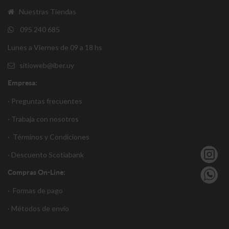
Nuestras Tiendas
095 240 685
Lunes a Viernes de 09 a 18 hs
sitioweb@iber.uy
Empresa:
· Preguntas frecuentes
· Trabaja con nosotros
·
Términos y Condiciones
·
Descuento S
cotiabank
Compras On-Line:
·
Formas de pago
·
Métodos de envío