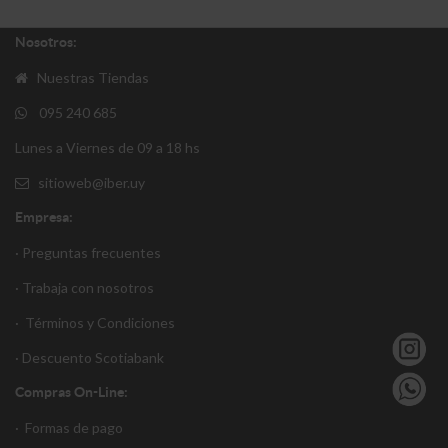
Nosotros:
Nuestras Tiendas
095 240 685
Lunes a Viernes de 09 a 18 hs
sitioweb@iber.uy
Empresa:
· Preguntas frecuentes
· Trabaja con nosotros
·
Términos y Condiciones
·
Descuento S
cotiabank
Compras On-Line:
·
Formas de pago