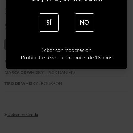
$
4520
$
5650
SÍ
NO
$
3842
AÑADIR AL CARRITO
Beber con moderación.
Prohibida su venta a menores de 18 años
:
EEUU
PAIS
:
JACK DANIEL'S
MARCA DE WHISKY
:
BOURBON
TIPO DE WHISKY
Ubicar en tienda