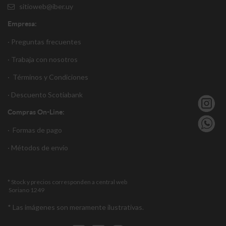
sitioweb@iber.uy
Empresa:
· Preguntas frecuentes
· Trabaja con nosotros
·
Términos y Condiciones
·
Descuento S
cotiabank
Compras On-Line:
·
Formas de pago
·
Métodos de envío
* Stock y precios corresponden a central web
Soriano 1249
* Las imágenes son meramente ilustrativas.