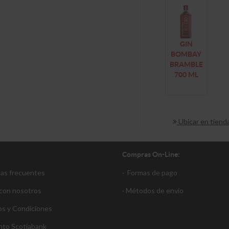
GIN
BOMBAY
BRAMBLE
700 ML
Ubicar en tiend
Compras On-Line:
tas frecuentes
·
Formas de pago
 con nosotros
·
Métodos de envío
s y Condiciones
nto S
cotiabank