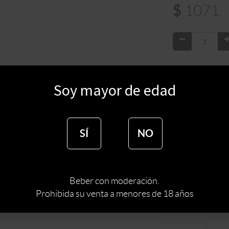
$
1071
:
INGLATE
PAIS
Soy mayor de edad
TIPO DE ESPIRI
MARCA DE ESPI
SÍ
NO
Gin Bombay Sapph
destilado alcohóli
incomparable sab
selección de hier
proporcionando u
Beber con moderación.
Prohibida su venta a menores de 18 años
Productos 