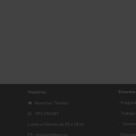
Empresa:
Nosotros:
· Pregun
Nuestras Tiendas
· Trabaja
095 240 685
·
Término
Lunes a Viernes de 09 a 18 hs
·
Descue
sitioweb@iber.uy