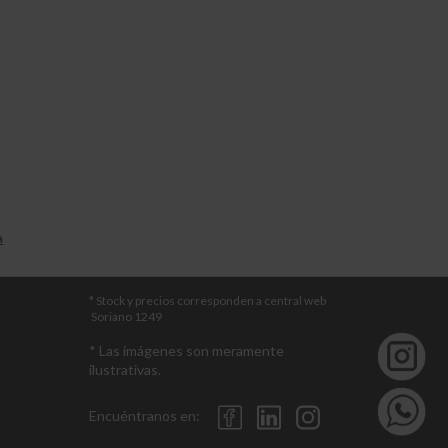
a
* Stock y precios corresponden a central web
Soriano 1249
* Las imágenes son meramente
ilustrativas.
Encuéntranos en: