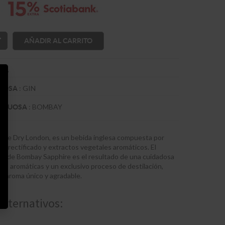
AÑADIR AL CARRITO
RRA
:
GIN
TUOSA
:
BOMBAY
RITUOSA
ire Dry London, es un bebida inglesa compuesta por
co rectificado y extractos vegetales aromáticos. El
or de Bombay Sapphire es el resultado de una cuidadosa
bas aromáticas y un exclusivo proceso de destilación,
n aroma único y agradable.
alternativos: