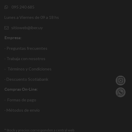
095 240 685
Lunes a Viernes de 09 a 18 hs
sitioweb@iber.uy
Empresa:
· Preguntas frecuentes
· Trabaja con nosotros
·
Términos y Condiciones
·
Descuento S
cotiabank
Compras On-Line:
·
Formas de pago
·
Métodos de envío
* Stock y precios corresponden a central web