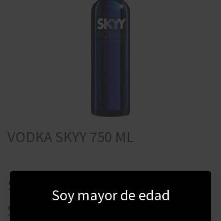
VODKA SKYY 750 ML
$
729
Soy mayor de edad
$
620