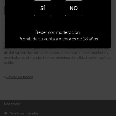
SÍ
NO
AÑADIR AL CARRITO
:
VODKA
TIPO DE ESPIRITUOSA
Beber con moderación.
Es el líder de los vodka premium domésticos en Estados Unidos y el
Prohibida su venta a menores de 18 años
quinto en el mundo. Deviene de un cuádruple destilado y triple
filtrado que le otorgan una calidad y suavidad excelentes. Con su
distintiva botella azul cobalto y sus comunicaciones de marketing
premiadas en el mundo, Skyy es sinónimo de calidad, sofisticación y
estilo.
Ubicar en tienda
Nosotros:
Nuestras Tiendas