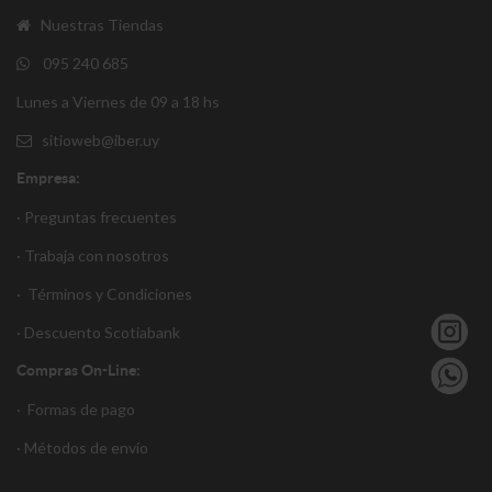
Nuestras Tiendas
095 240 685
Lunes a Viernes de 09 a 18 hs
sitioweb@iber.uy
Empresa:
· Preguntas frecuentes
· Trabaja con nosotros
·
Términos y Condiciones
·
Descuento S
cotiabank
Compras On-Line:
·
Formas de pago
·
Métodos de envío