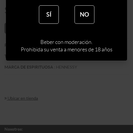
$
6324
SÍ
NO
AÑADIR AL CARRITO
Beber con moderación.
:
FRANCIA
PAIS
Prohibida su venta a menores de 18 años
:
COGNAN
TIPO DE ESPIRITUOSA
:
HENNESSY
MARCA DE ESPIRITUOSA
Ubicar en tienda
Nosotros: