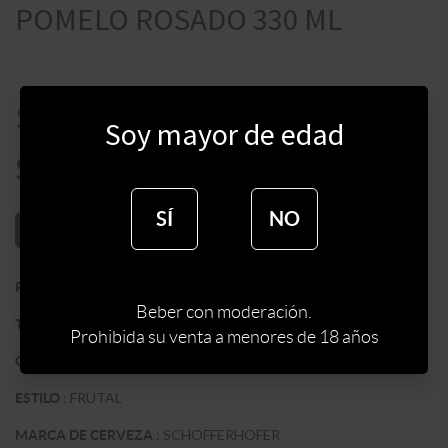
POMELO ROSADO 330 ML
$
115
Soy mayor de edad
$
98
SÍ
NO
AÑADIR AL CARRITO
:
ALEMANIA
PAIS
Beber con moderación.
:
IMPORTADA
TIPO DE CERVEZA
Prohibida su venta a menores de 18 años
:
RUBIA
COLOR
:
FRUTAL
ESTILO
:
SCHOFFERHOFER
MARCA DE CERVEZA