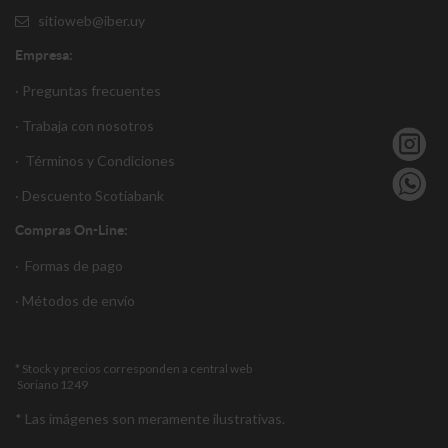
sitioweb@iber.uy
Empresa:
· Preguntas frecuentes
· Trabaja con nosotros
·
Términos y Condiciones
·
Descuento S
cotiabank
Compras On-Line:
·
Formas de pago
·
Métodos de envío
* Stock y precios corresponden a central web
Soriano 1249
* Las imágenes son meramente ilustrativas.