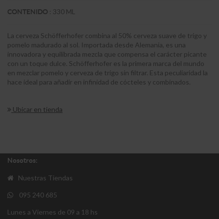
:
330 ML
CONTENIDO
La cerveza Schöfferhofer combina al 50% cerveza suave de trigo y
pomelo madurado al sol. Importada desde Alemania, es una
innovadora y equilibrada mezcla que compensa el carácter picante
con un toque dulce. Schöfferhofer es la primera marca del mundo
en mezclar pomelo y cerveza de trigo sin filtrar. Esta peculiaridad la
hace ideal para añadir en infinidad de cócteles y combinados.
Ubicar en tienda
Nosotros:
Nuestras Tiendas
095 240 685
Lunes a Viernes de 09 a 18 hs