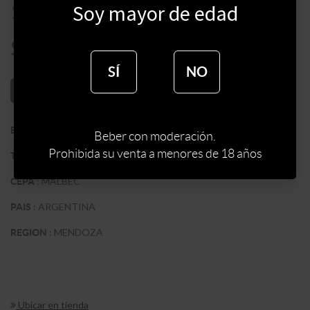
$
900
Soy mayor de edad
$
1200
$
765
SÍ
NO
AÑADIR AL CARRITO
:
ZUCCARDI WINES
BODEGA
Beber con moderación.
Prohibida su venta a menores de 18 años
:
TINTO
TIPO DE VINO
:
MALBEC
CEPA
:
ARGENTINA
PAIS
:
MENDOZA
REGION
Ubicar en tienda