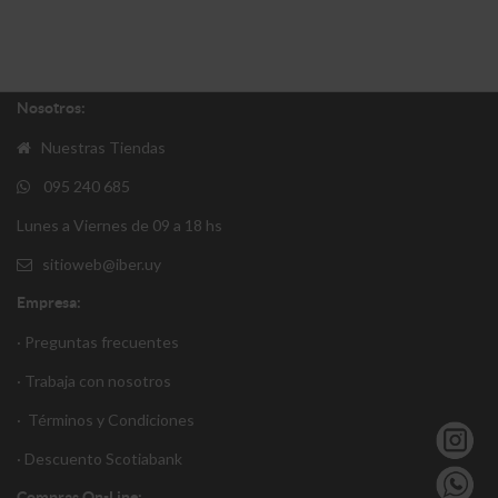
Nosotros:
Nuestras Tiendas
095 240 685
Lunes a Viernes de 09 a 18 hs
sitioweb@iber.uy
Empresa:
· Preguntas frecuentes
· Trabaja con nosotros
·
Términos y Condiciones
·
Descuento S
cotiabank
Compras On-Line: