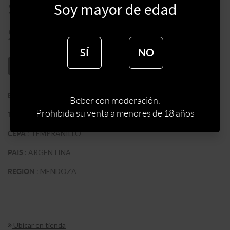
$
1200
Soy mayor de edad
$
1020
SÍ
NO
AÑADIR AL CARRITO
:
ZUCCARDI WINES
BODEGA
Beber con moderación.
Prohibida su venta a menores de 18 años
:
TINTO
TIPO DE VINO
:
TEMPRANILLO
CEPA
:
ARGENTINA
PAIS
:
MENDOZA
REGION
Ubicar en tienda