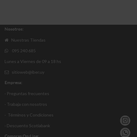
Nosotros:
Nuestras Tiendas
095 240 685
Lunes a Viernes de 09 a 18 hs
sitioweb@iber.uy
Empresa:
· Preguntas frecuentes
· Trabaja con nosotros
·
Términos y Condiciones
·
Descuento S
cotiabank
Compras On-Line: