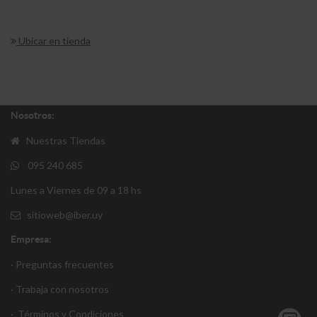
Ubicar en tienda
Nosotros:
Nuestras Tiendas
095 240 685
Lunes a Viernes de 09 a 18 hs
sitioweb@iber.uy
Empresa:
· Preguntas frecuentes
· Trabaja con nosotros
·
Términos y Condiciones