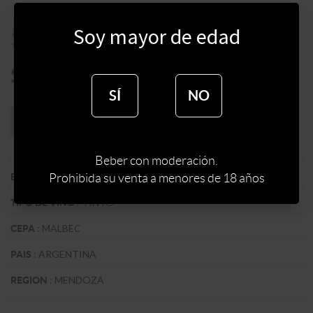
Soy mayor de edad
$
1238
$
1650
$
1052
SÍ
NO
Sin stock web
Beber con moderación.
:
ZUCCARDI WINES
Prohibida su venta a menores de 18 años
BODEGA
:
TINTO
TIPO DE VINO
:
MALBEC
CEPA
:
ARGENTINA
PAIS
:
MENDOZA
REGION