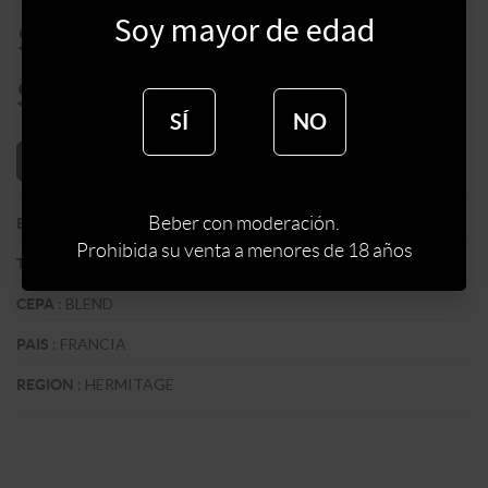
Soy mayor de edad
$
47000
$
39950
SÍ
NO
AÑADIR AL CARRITO
Beber con moderación.
:
M. CHAPOUTIER
BODEGA
Prohibida su venta a menores de 18 años
:
TINTO
TIPO DE VINO
:
BLEND
CEPA
:
FRANCIA
PAIS
:
HERMITAGE
REGION