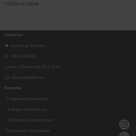
Ubicar en tienda
Nosotros:
Nuestras Tiendas
095 240 685
Lunes a Viernes de 09 a 18 hs
sitioweb@iber.uy
Empresa:
· Preguntas frecuentes
· Trabaja con nosotros
·
Términos y Condiciones
·
Descuento S
cotiabank