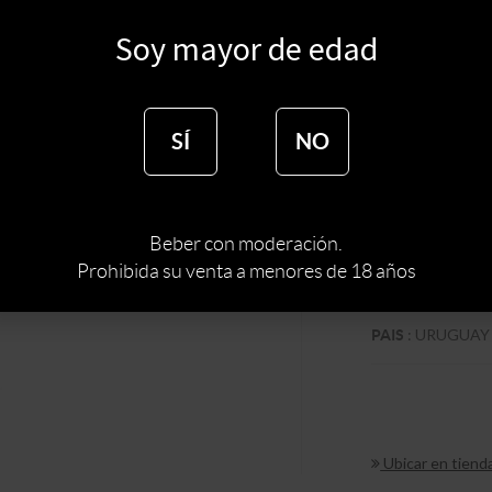
$
1300
Soy mayor de edad
$
1105
SÍ
NO
:
BODE
BODEGA
Beber con moderación.
:
TIPO DE VINO
Prohibida su venta a menores de 18 años
:
PINOT N
CEPA
:
URUGUAY
PAIS
Ubicar en tiend