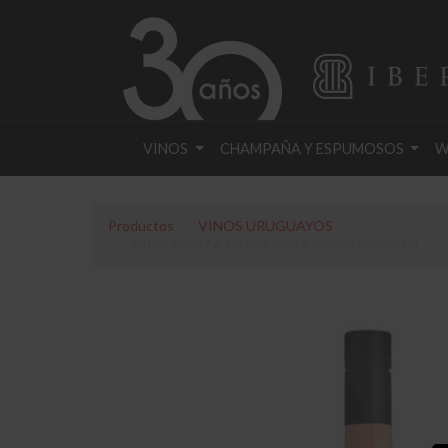
VINOS
CHAMPAÑA Y ESPUMOSOS
W
Productos
VINOS URUGUAYOS
VINO BOUZA PINOT NOIR ROSADO 750 ML