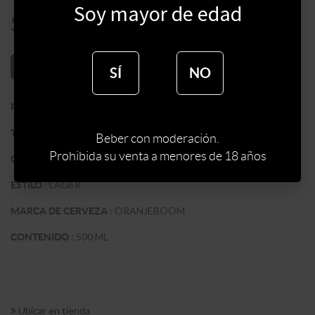
Soy mayor de edad
$
115
AÑADIR AL CARRITO
SÍ
NO
:
PAISES BAJOS
PAIS
:
IMPORTADA
TIPO DE CERVEZA
Beber con moderación.
Prohibida su venta a menores de 18 años
:
RUBIA
COLOR
:
LAGER
ESTILO
:
ORANJEBOOM
MARCA DE CERVEZA
:
500 ML
CONTENIDO
Ubicar en tienda