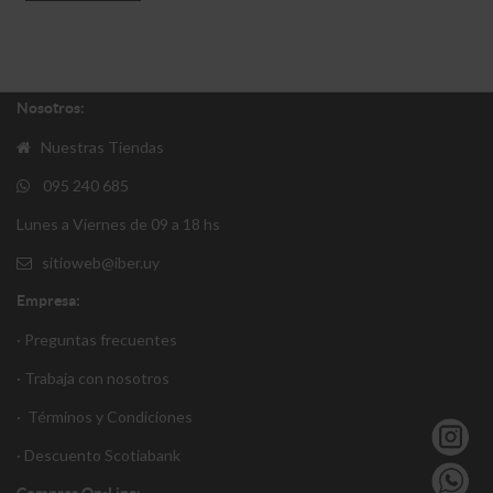
Nosotros:
Nuestras Tiendas
095 240 685
Lunes a Viernes de 09 a 18 hs
sitioweb@iber.uy
Empresa:
· Preguntas frecuentes
· Trabaja con nosotros
·
Términos y Condiciones
·
Descuento S
cotiabank
Compras On-Line: