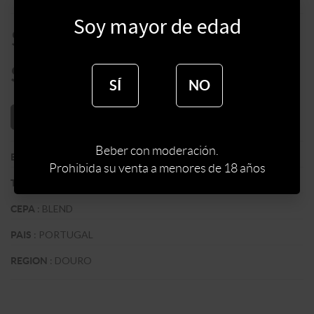
Soy mayor de edad
$
8690
$
7386
SÍ
NO
AÑADIR AL CARRITO
Beber con moderación.
:
WINE & SOUL
BODEGA
Prohibida su venta a menores de 18 años
:
TINTO
TIPO DE VINO
:
BLEND
CEPA
:
PORTUGAL
PAIS
:
DOURO
REGION