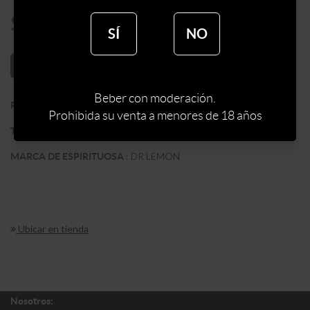
$
118
SÍ
NO
AÑADIR AL CARRITO
Beber con moderación.
:
ARGENTINA
PAIS
Prohibida su venta a menores de 18 años
:
MOJITO
TIPO DE ESPIRITUOSA
:
DR LEMON
MARCA DE ESPIRITUOSA
Ubicar en tienda
Nosotros: