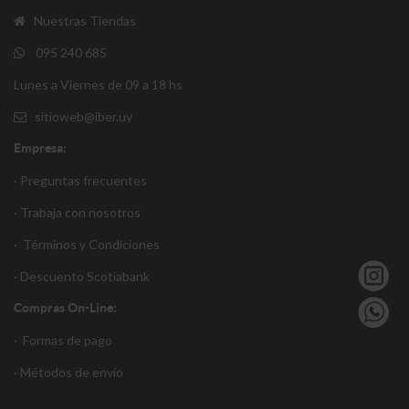
Nuestras Tiendas
095 240 685
Lunes a Viernes de 09 a 18 hs
sitioweb@iber.uy
Empresa:
· Preguntas frecuentes
· Trabaja con nosotros
·
Términos y Condiciones
·
Descuento S
cotiabank
Compras On-Line:
·
Formas de pago
·
Métodos de envío