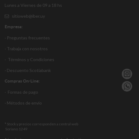
Lunes a Viernes de 09 a 18 hs
sitioweb@iber.uy
Empresa:
· Preguntas frecuentes
· Trabaja con nosotros
·
Términos y Condiciones
·
Descuento S
cotiabank
Compras On-Line:
·
Formas de pago
·
Métodos de envío
* Stock y precios corresponden a central web
Soriano 1249