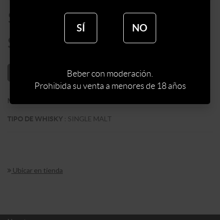
$
7190
SÍ
NO
$
6112
AÑADIR AL CARRITO
Beber con moderación.
Prohibida su venta a menores de 18 años
:
JURA
MARCA DE WHISKY
:
SINGLE MALT
TIPO DE WHISKY
Ubicar en tienda