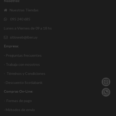
Nosotros:
Nuestras Tiendas
095 240 685
Lunes a Viernes de 09 a 18 hs
sitioweb@iber.uy
Empresa:
· Preguntas frecuentes
· Trabaja con nosotros
·
Términos y Condiciones
·
Descuento S
cotiabank
Compras On-Line:
·
Formas de pago
·
Métodos de envío