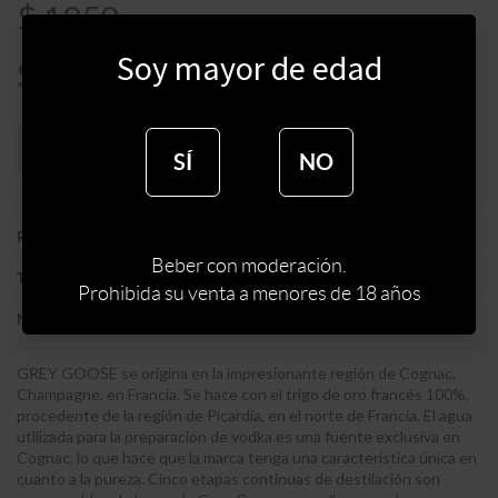
$
1950
Soy mayor de edad
$
1658
Sin stock web
SÍ
NO
:
FRANCIA
PAIS
Beber con moderación.
:
VODKA
TIPO DE ESPIRITUOSA
Prohibida su venta a menores de 18 años
:
GREY GOOSE
MARCA DE ESPIRITUOSA
GREY GOOSE se origina en la impresionante región de Cognac,
Champagne, en Francia. Se hace con el trigo de oro francés 100%,
procedente de la región de Picardía, en el norte de Francia. El agua
utilizada para la preparación de vodka es una fuente exclusiva en
Cognac, lo que hace que la marca tenga una característica única en
cuanto a la pureza. Cinco etapas continuas de destilación son