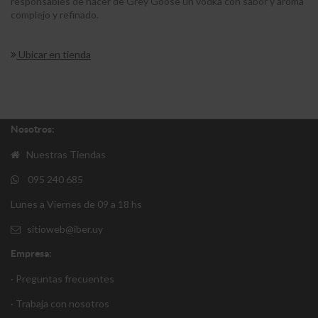
responsables de hacer de Grey Goose un vodka con sabor y aroma
complejo y refinado.
Ubicar en tienda
Nosotros:
Nuestras Tiendas
095 240 685
Lunes a Viernes de 09 a 18 hs
sitioweb@iber.uy
Empresa:
· Preguntas frecuentes
· Trabaja con nosotros