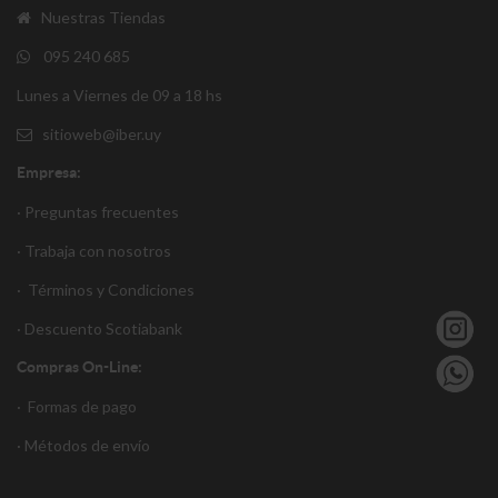
Nuestras Tiendas
095 240 685
Lunes a Viernes de 09 a 18 hs
sitioweb@iber.uy
Empresa:
· Preguntas frecuentes
· Trabaja con nosotros
·
Términos y Condiciones
·
Descuento S
cotiabank
Compras On-Line:
·
Formas de pago
·
Métodos de envío