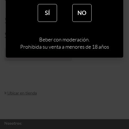
SÍ
NO
$
199
$
169
Beber con moderación.
Prohibida su venta a menores de 18 años
Sin stock web
Ubicar en tienda
Nosotros: