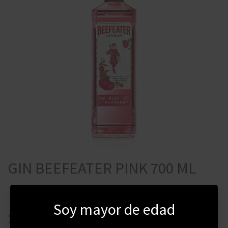
GIN BEEFEATER PINK 700 ML
Soy mayor de edad
$
905