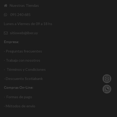
Nuestras Tiendas
095 240 685
Lunes a Viernes de 09 a 18 hs
sitioweb@iber.uy
Empresa:
· Preguntas frecuentes
· Trabaja con nosotros
·
Términos y Condiciones
·
Descuento S
cotiabank
Compras On-Line:
·
Formas de pago
·
Métodos de envío