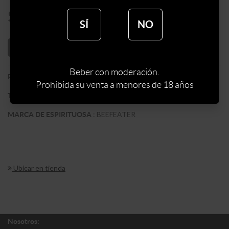
$
769
SÍ
NO
AÑADIR AL CARRITO
Beber con moderación.
:
REINO UNIDO
PAIS
Prohibida su venta a menores de 18 años
:
GIN
TIPO DE ESPIRITUOSA
:
BEEFEATER
MARCA DE ESPIRITUOSA
Ubicar en tienda
Nosotros: