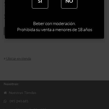
SÍ
NO
$
3900
$
3315
Beber con moderación.
Prohibida su venta a menores de 18 años
AÑADIR AL CARRITO
Ubicar en tienda
Nosotros:
Nuestras Tiendas
095 240 685