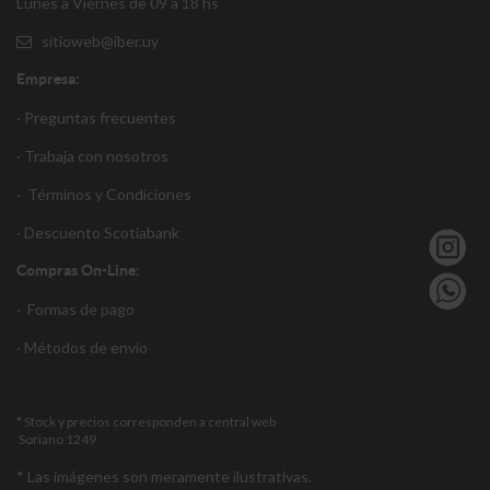
Lunes a Viernes de 09 a 18 hs
sitioweb@iber.uy
Empresa:
· Preguntas frecuentes
· Trabaja con nosotros
·
Términos y Condiciones
·
Descuento S
cotiabank
Compras On-Line:
·
Formas de pago
·
Métodos de envío
* Stock y precios corresponden a central web
Soriano 1249
* Las imágenes son meramente ilustrativas.