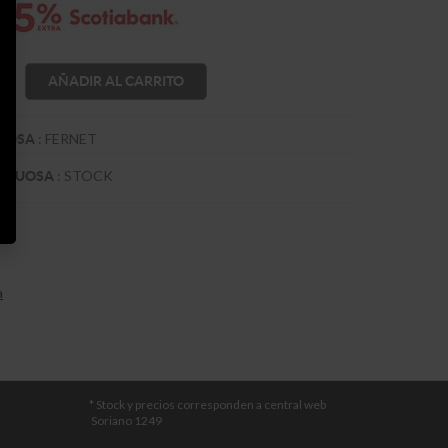
AÑADIR AL CARRITO
:
FERNET
TUOSA
:
STOCK
RITUOSA
a
* Stock y precios corresponden a central web
Soriano 1249