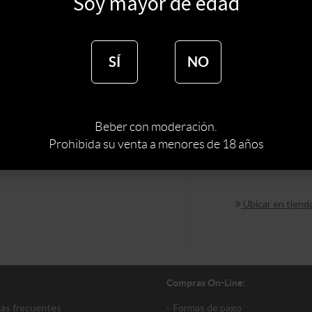
Soy mayor de edad
$
672
SÍ
NO
TIPO DE ESPIRI
MARCA DE ESPI
Beber con moderación.
Prohibida su venta a menores de 18 años
Ubicar en tiend
Compras On-Line:
tas frecuentes
·
Formas de pago