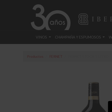
VINOS
CHAMPAÑA Y ESPUMOSOS
W
Productos
FERNET
FERNET STOCK 1 LITRO