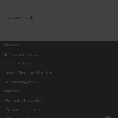
Ubicar en tienda
Nosotros:
Nuestras Tiendas
095 240 685
Lunes a Viernes de 09 a 18 hs
sitioweb@iber.uy
Empresa:
· Preguntas frecuentes
· Trabaja con nosotros