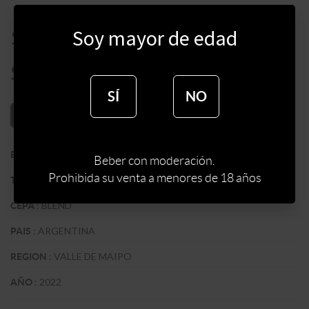
$
890
Soy mayor de edad
$
756
SÍ
NO
AÑADIR AL CARRITO
:
BODEGA SANTA JULIA
BODEGA
Beber con moderación.
Prohibida su venta a menores de 18 años
:
BLANCO
TIPO DE VINO
:
BLEND
CEPA
:
ARGENTINA
PAIS
:
VALLE DE MAIPO
REGION
:
2022
AÑO