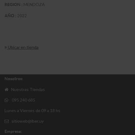
:
MENDOZA
REGION
:
2022
AÑO
Ubicar en tienda
Nosotros:
Nuestras Tiendas
095 240 685
Lunes a Viernes de 09 a 18 hs
sitioweb@iber.uy
Empresa: