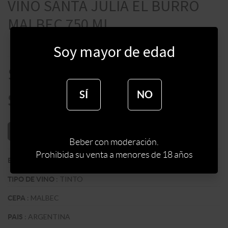
VINO SANTA JULIA EL BURRO
MALBEC 750 ML
Soy mayor de edad
$
890
SÍ
NO
$
756
AÑADIR AL CARRITO
Beber con moderación.
Prohibida su venta a menores de 18 años
:
BODEGA SANTA JULIA
BODEGA
:
TINTO
TIPO DE VINO
:
MALBEC
CEPA
:
ARGENTINA
PAIS