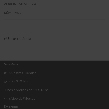
:
MENDOZA
REGION
:
2022
AÑO
Ubicar en tienda
Nosotros:
Nuestras Tiendas
095 240 685
Lunes a Viernes de 09 a 18 hs
sitioweb@iber.uy
Empresa: