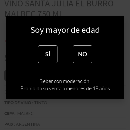
VINO SANTA JULIA EL BURRO
MALBEC 750 ML
Soy mayor de edad
$
668
$
890
SÍ
NO
$
567
AÑADIR AL CARRITO
Beber con moderación.
Prohibida su venta a menores de 18 años
:
BODEGA SANTA JULIA
BODEGA
:
TINTO
TIPO DE VINO
:
MALBEC
CEPA
:
ARGENTINA
PAIS