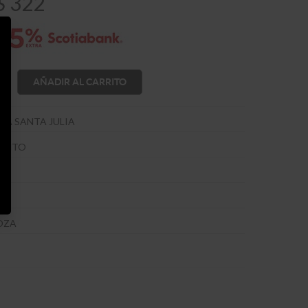
$
322
AÑADIR AL CARRITO
GA SANTA JULIA
TINTO
NA
OZA