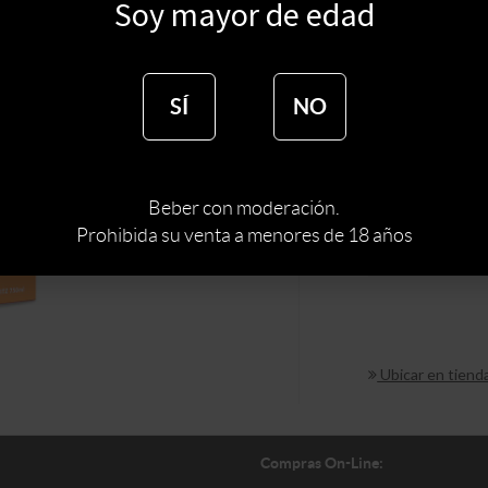
Soy mayor de edad
$
1310
$
1114
SÍ
NO
Sin s
Beber con moderación.
Prohibida su venta a menores de 18 años
TIPO DE ESPIRI
Ubicar en tiend
Compras On-Line: