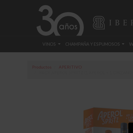
VINOS
CHAMPAÑA Y ESPUMOSOS
W
Productos
APERITIVO
PACK APEROL SPRITZ (1 APEROL + 1 CINZANO