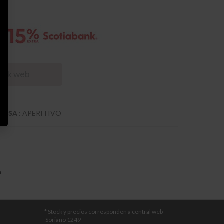
tock web
:
APERITIVO
TUOSA
a
* Stock y precios corresponden a central web
Soriano 1249