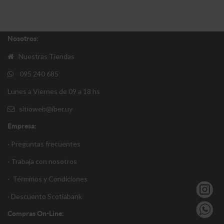
Nosotros:
Nuestras Tiendas
095 240 685
Lunes a Viernes de 09 a 18 hs
sitioweb@iber.uy
Empresa:
· Preguntas frecuentes
· Trabaja con nosotros
·
Términos y Condiciones
·
Descuento S
cotiabank
Compras On-Line: