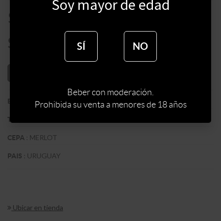
Soy mayor de edad
$
549
$
467
SÍ
NO
AÑADIR AL CARRITO
Beber con moderación.
:
BODEGA BERTOLINI & BROGLIO
BODEGA
Prohibida su venta a menores de 18 años
:
TINTO
TIPO DE VINO
:
MERLOT
CEPA
:
URUGUAY
PAIS
Ubicar en tienda