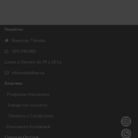
Nosotros:
Nuestras Tiendas
095 240 685
Lunes a Viernes de 09 a 18 hs
sitioweb@iber.uy
Empresa:
· Preguntas frecuentes
· Trabaja con nosotros
·
Términos y Condiciones
·
Descuento S
cotiabank
Compras On-Line: