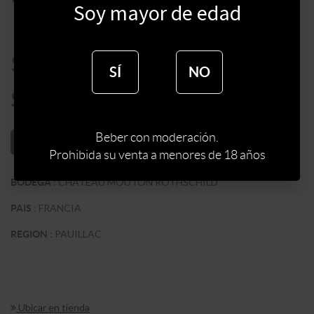
Soy mayor de edad
$
38500
SÍ
NO
$
32725
Beber con moderación.
AÑADIR AL CARRITO
Prohibida su venta a menores de 18 años
:
CHATEAU MOUTON ROTHSCHILD
BODEGA
:
FRANCIA
PAIS
:
PAUILLAC
REGION
Ubicar en tienda