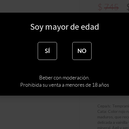
$
745
$
475
Soy mayor de edad
SÍ
NO
:
BODE
BODEGA
:
TIPO DE VINO
Beber con moderación.
:
TEMPRAN
CEPA
Prohibida su venta a menores de 18 años
:
URUGUAY
PAIS
Cepa/s: Tempranil
Cata: Color rojo r
maduros, que rec
delicada a vainill
mineral. Ágil y a