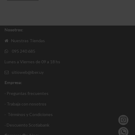
Nosotros:
Nuestras Tiendas
095 240 685
Lunes a Viernes de 09 a 18 hs
sitioweb@iber.uy
Empresa:
· Preguntas frecuentes
· Trabaja con nosotros
·
Términos y Condiciones
·
Descuento S
cotiabank