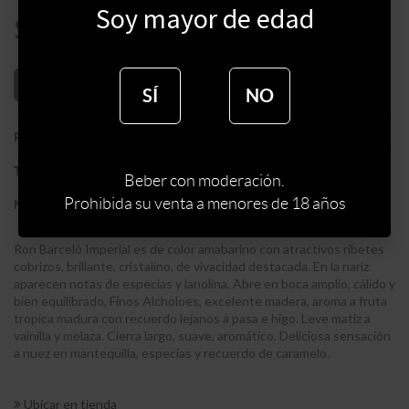
Soy mayor de edad
$
1972
AÑADIR AL CARRITO
SÍ
NO
:
REPUBLICA DOMINICANA
PAIS
:
RON
TIPO DE ESPIRITUOSA
Beber con moderación.
Prohibida su venta a menores de 18 años
:
BARCELO
MARCA DE ESPIRITUOSA
Ron Barceló Imperial es de color amabarino con atractivos ribetes
cobrizos, brillante, cristalino, de vivacidad destacada. En la nariz
aparecen notas de especias y lanolina, Abre en boca amplio, cálido y
bien equilibrado, Finos Alcholoes, excelente madera, aroma a fruta
tropica madura con recuerdo lejanos a pasa e higo. Leve matiz a
vainilla y melaza. Cierra largo, suave, aromático. Deliciosa sensación
a nuez en mantequilla, especias y recuerdo de caramelo.
Ubicar en tienda