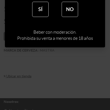
$
235
SÍ
NO
$
200
Beber con moderación.
AÑADIR AL CARRITO
Prohibida su venta a menores de 18 años
:
MASTRA
MARCA DE CERVEZA
Ubicar en tienda
Nosotros: