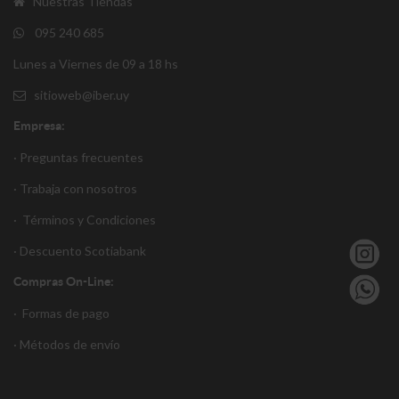
Nuestras Tiendas
095 240 685
Lunes a Viernes de 09 a 18 hs
sitioweb@iber.uy
Empresa:
· Preguntas frecuentes
· Trabaja con nosotros
·
Términos y Condiciones
·
Descuento S
cotiabank
Compras On-Line:
·
Formas de pago
·
Métodos de envío