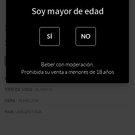
Soy mayor de edad
$
8500
SÍ
NO
$
7225
AÑADIR AL CARRITO
Beber con moderación.
Prohibida su venta a menores de 18 años
:
ZUCCARDI WINES
BODEGA
:
BLANCO
TIPO DE VINO
:
SEMILLON
CEPA
:
ARGENTINA
PAIS