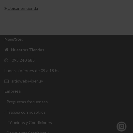
Ubicar en tienda
Nosotros:
Nuestras Tiendas
095 240 685
Lunes a Viernes de 09 a 18 hs
sitioweb@iber.uy
Empresa:
· Preguntas frecuentes
· Trabaja con nosotros
·
Términos y Condiciones
·
Descuento S
cotiabank