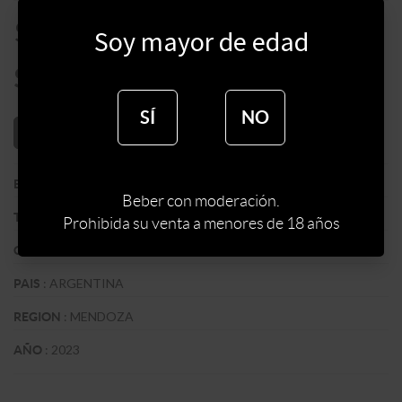
$
1590
Soy mayor de edad
$
1352
SÍ
NO
AÑADIR AL CARRITO
:
BODEGA LORENZO DE AGRELO
BODEGA
Beber con moderación.
:
ROSADO
TIPO DE VINO
Prohibida su venta a menores de 18 años
:
PINOT NOIR
CEPA
:
ARGENTINA
PAIS
:
MENDOZA
REGION
:
2023
AÑO