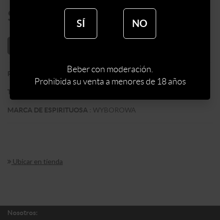
$
441
SÍ
NO
AÑADIR AL CARRITO
Beber con moderación.
:
ARGENTINA
PAIS
Prohibida su venta a menores de 18 años
:
VODKA
TIPO DE ESPIRITUOSA
:
WYBOROWA
MARCA DE ESPIRITUOSA
Ubicar en tienda
Nosotros: