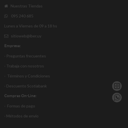
Nuestras Tiendas
095 240 685
Lunes a Viernes de 09 a 18 hs
sitioweb@iber.uy
Empresa:
· Preguntas frecuentes
· Trabaja con nosotros
·
Términos y Condiciones
·
Descuento S
cotiabank
Compras On-Line:
·
Formas de pago
·
Métodos de envío