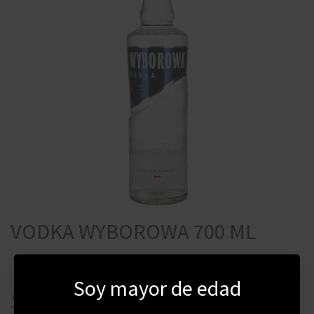
VODKA WYBOROWA 700 ML
Soy mayor de edad
$
519