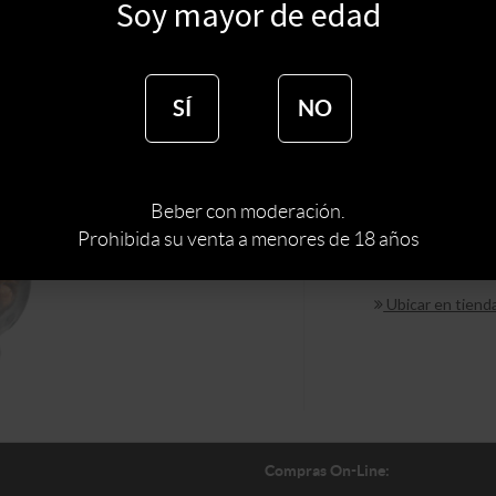
$
355
Soy mayor de edad
$
302
SÍ
NO
Sin s
Beber con moderación.
Prohibida su venta a menores de 18 años
Ubicar en tiend
Compras On-Line: