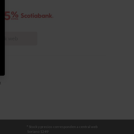
tock web
a
* Stock y precios corresponden a central web
Soriano 1249