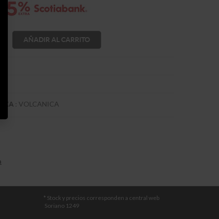
AÑADIR AL CARRITO
:
VOLCANICA
VEZA
a
* Stock y precios corresponden a central web
Soriano 1249