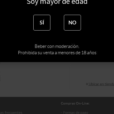
Soy mayor de edad
$
132
SÍ
NO
:
RUBIA
COLOR
:
LAGER
ESTILO
Beber con moderación.
Prohibida su venta a menores de 18 años
MARCA DE CER
Ubicar en tiend
Compras On-Line:
tas frecuentes
·
Formas de pago