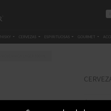
HISKY
CERVEZAS
ESPIRITUOSAS
GOURMET
ACC
 VOLCANICA LAGER 500 ML
CERVEZA
$
155